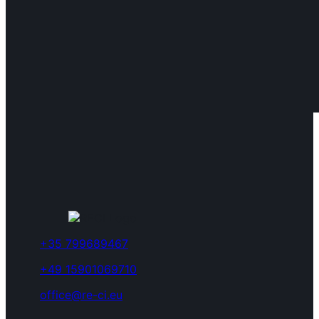
+35 799689467
+49 15901069710
office@re-ci.eu