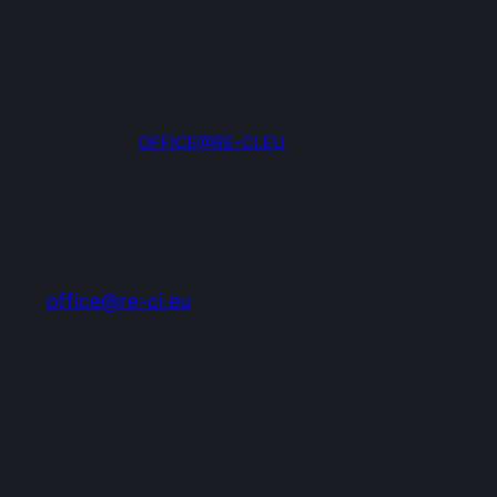
OFFICE@RE-CI.EU
office@re-ci.eu