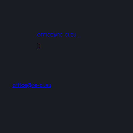
OFFICE@RE-CI.EU
office@re-ci.eu